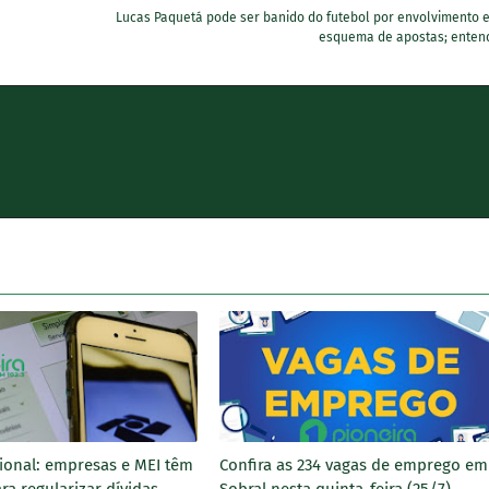
Lucas Paquetá pode ser banido do futebol por envolvimento 
esquema de apostas; enten
ional: empresas e MEI têm
Confira as 234 vagas de emprego em
ara regularizar dívidas
Sobral nesta quinta-feira (25/7)