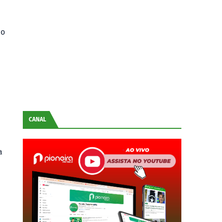
 o
CANAL
a