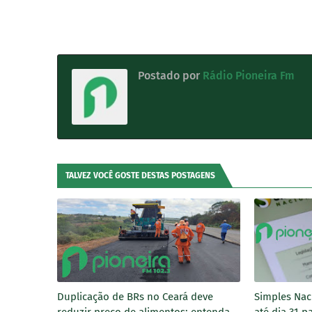
Postado por
Rádio Pioneira Fm
TALVEZ VOCÊ GOSTE DESTAS POSTAGENS
Duplicação de BRs no Ceará deve
Simples Nac
reduzir preço de alimentos; entenda
até dia 31 p