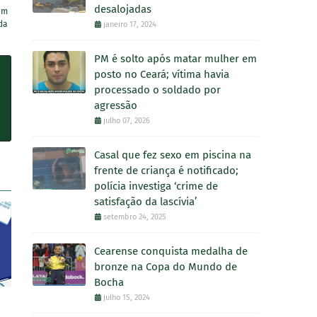
desalojadas
em
da
janeiro 17, 2024
PM é solto após matar mulher em
posto no Ceará; vítima havia
processado o soldado por
agressão
julho 07, 2026
Casal que fez sexo em piscina na
frente de criança é notificado;
polícia investiga ‘crime de
satisfação da lascívia’
setembro 24, 2025
Cearense conquista medalha de
bronze na Copa do Mundo de
Bocha
julho 15, 2024