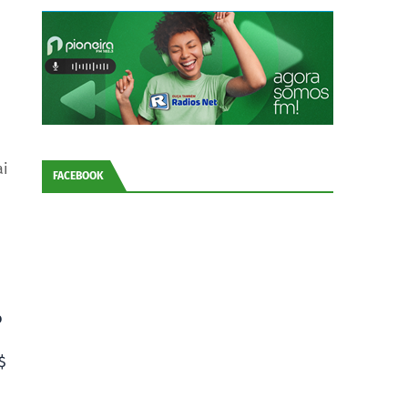
ai
FACEBOOK
o
$