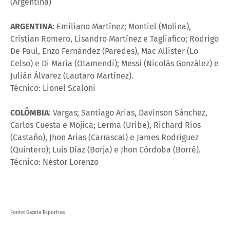
(Argentina)
ARGENTINA
: Emiliano Martínez; Montiel (Molina),
Cristian Romero, Lisandro Martínez e Tagliafico; Rodrigo
De Paul, Enzo Fernández (Paredes), Mac Allister (Lo
Celso) e Di María (Otamendi); Messi (Nicolás González) e
Julián Álvarez (Lautaro Martínez).
Técnico: Lionel Scaloni
COLÔMBIA
: Vargas; Santiago Arias, Davinson Sánchez,
Carlos Cuesta e Mojica; Lerma (Uribe), Richard Ríos
(Castaño), Jhon Arias (Carrascal) e James Rodríguez
(Quintero); Luis Díaz (Borja) e Jhon Córdoba (Borré).
Técnico: Néstor Lorenzo
Fonte: Gazeta Esportiva