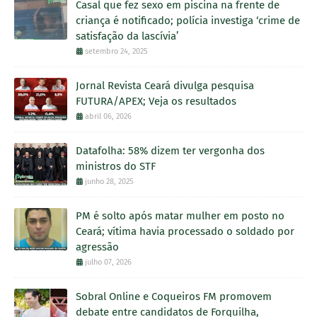
Casal que fez sexo em piscina na frente de
criança é notificado; polícia investiga ‘crime de
satisfação da lascívia’
setembro 24, 2025
Jornal Revista Ceará divulga pesquisa
FUTURA/APEX; Veja os resultados
abril 06, 2026
Datafolha: 58% dizem ter vergonha dos
ministros do STF
junho 28, 2025
PM é solto após matar mulher em posto no
Ceará; vítima havia processado o soldado por
agressão
julho 07, 2026
Sobral Online e Coqueiros FM promovem
debate entre candidatos de Forquilha,