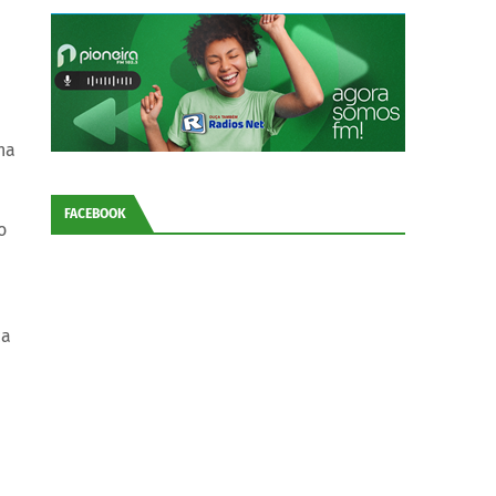
na
FACEBOOK
o
ca