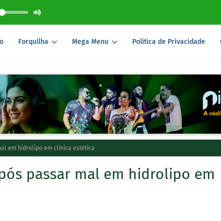
o
Forquilha
Mega Menu
Política de Privacidade
l em hidrolipo em clínica estética
pós passar mal em hidrolipo em