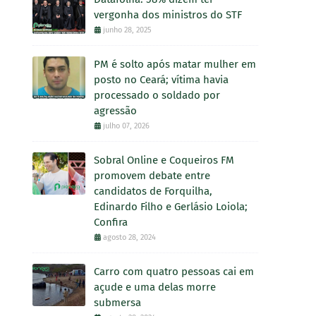
vergonha dos ministros do STF
junho 28, 2025
PM é solto após matar mulher em
posto no Ceará; vítima havia
processado o soldado por
agressão
julho 07, 2026
Sobral Online e Coqueiros FM
promovem debate entre
candidatos de Forquilha,
Edinardo Filho e Gerlásio Loiola;
Confira
agosto 28, 2024
Carro com quatro pessoas cai em
açude e uma delas morre
submersa