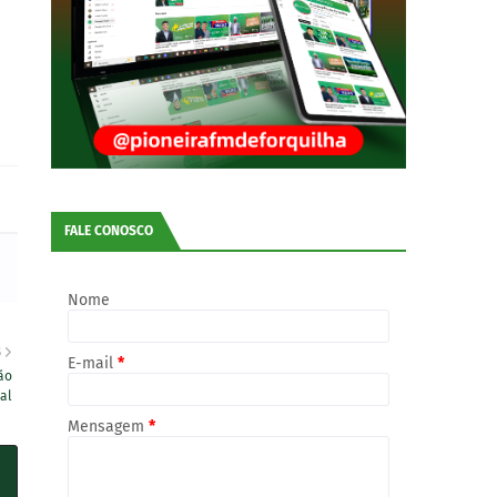
FALE CONOSCO
Nome
S
E-mail
*
ão
al
Mensagem
*