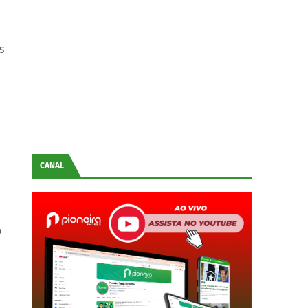
a
s
CANAL
o