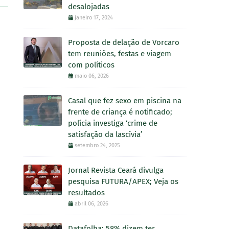
desalojadas
janeiro 17, 2024
Proposta de delação de Vorcaro
tem reuniões, festas e viagem
com políticos
maio 06, 2026
Casal que fez sexo em piscina na
frente de criança é notificado;
polícia investiga ‘crime de
satisfação da lascívia’
setembro 24, 2025
Jornal Revista Ceará divulga
pesquisa FUTURA/APEX; Veja os
resultados
abril 06, 2026
Datafolha: 58% dizem ter