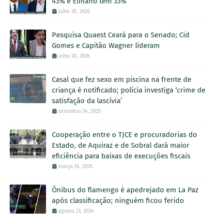
43% e Elmano tem 33%
julho 30, 2026
Pesquisa Quaest Ceará para o Senado; Cid
Gomes e Capitão Wagner lideram
julho 30, 2026
Casal que fez sexo em piscina na frente de
criança é notificado; polícia investiga ‘crime de
satisfação da lascívia’
setembro 24, 2025
Cooperação entre o TJCE e procuradorias do
Estado, de Aquiraz e de Sobral dará maior
eficiência para baixas de execuções fiscais
março 24, 2025
Ônibus do flamengo é apedrejado em La Paz
após classificação; ninguém ficou ferido
agosto 23, 2024