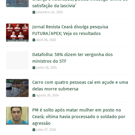
satisfação da lascívia’
setembro 24, 2025
Jornal Revista Ceará divulga pesquisa
FUTURA/APEX; Veja os resultados
abril 06, 2026
Datafolha: 58% dizem ter vergonha dos
ministros do STF
junho 28, 2025
Carro com quatro pessoas cai em açude e uma
delas morre submersa
agosto 28, 2024
PM é solto após matar mulher em posto no
Ceará; vítima havia processado o soldado por
agressão
julho 07, 2026