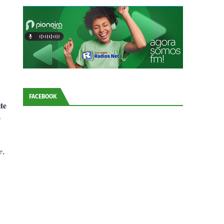
FACEBOOK
ite
o
e
,