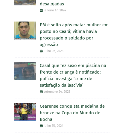
desalojadas
janeiro 17, 2024
PM é solto após matar mulher em
posto no Ceará; vítima havia
processado o soldado por
agressão
julho 07, 2026
Casal que fez sexo em piscina na
frente de criança é notificado;
polícia investiga ‘crime de
satisfação da lascívia’
setembro 24, 2025
Cearense conquista medalha de
bronze na Copa do Mundo de
Bocha
julho 15, 2024