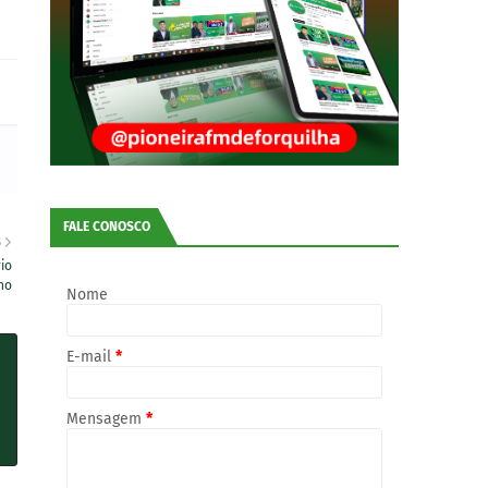
FALE CONOSCO
S
io
no
Nome
E-mail
*
Mensagem
*