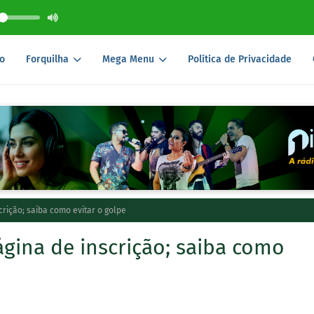
o
Forquilha
Mega Menu
Política de Privacidade
crição; saiba como evitar o golpe
ágina de inscrição; saiba como