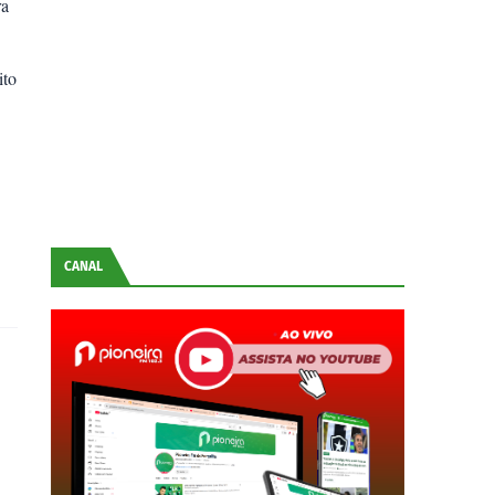
ra
ito
CANAL