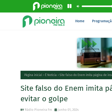
Home
Programaçã
Página inicial
É Notícia
Site falso do Enem imita página de ins
Site falso do Enem imita p
evitar o golpe
Rádio Pioneira Fm
junho 01, 2024