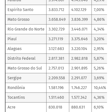
Espírito Santo
3.833.712
4.102.129
7,00%
Mato Grosso
3.658.649
3.836.399
4,86%
Rio Grande do Norte
3.302.729
3.446.071
4,34%
Piauí
3.271.119
3.375.646
3,20%
Alagoas
3.127.683
3.220.104
2,95%
Distrito Federal
2.817.381
2.982.818
5,87%
Mato Grosso do Sul
2.757.013
2.901.895
5,26%
Sergipe
2.209.558
2.291.077
3,69%
Rondônia
1.581.196
1.746.227
10,44%
Tocantins
1.511.460
1.577.342
4,36%
Acre
830.018
880.631
6,10%