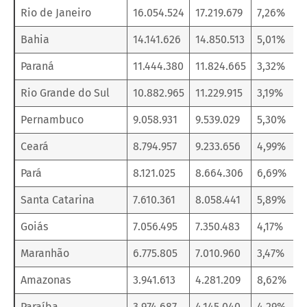
Rio de Janeiro
16.054.524
17.219.679
7,26%
Bahia
14.141.626
14.850.513
5,01%
Paraná
11.444.380
11.824.665
3,32%
Rio Grande do Sul
10.882.965
11.229.915
3,19%
Pernambuco
9.058.931
9.539.029
5,30%
Ceará
8.794.957
9.233.656
4,99%
Pará
8.121.025
8.664.306
6,69%
Santa Catarina
7.610.361
8.058.441
5,89%
Goiás
7.056.495
7.350.483
4,17%
Maranhão
6.775.805
7.010.960
3,47%
Amazonas
3.941.613
4.281.209
8,62%
Paraíba
3.974.687
4.145.040
4,29%