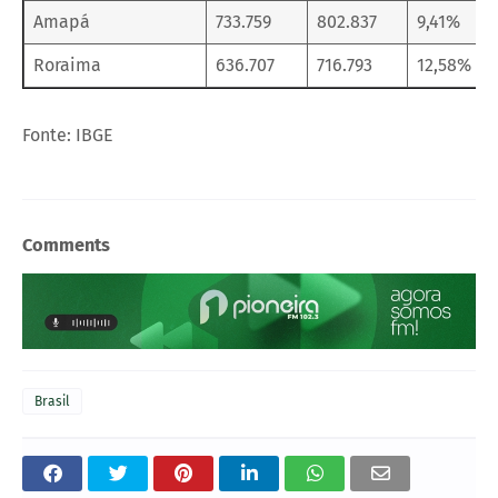
Amapá
733.759
802.837
9,41%
Roraima
636.707
716.793
12,58%
Fonte: IBGE
Comments
Brasil