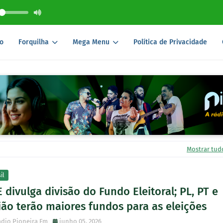
o
Forquilha
Mega Menu
Política de Privacidade
Mostrar tud
il
 divulga divisão do Fundo Eleitoral; PL, PT e
ião terão maiores fundos para as eleições
dio Pioneira Fm
junho 05, 2026