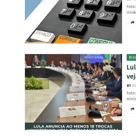
Foto:
União
Bras
Lul
ve
Rá
Foto:
minis