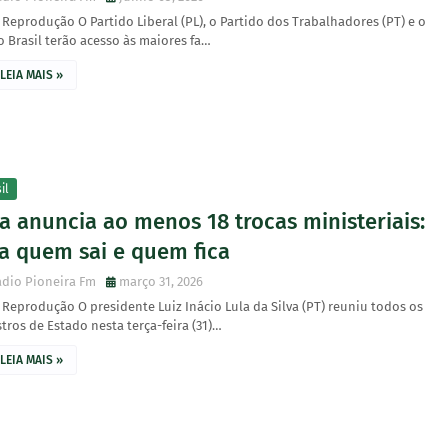
 Reprodução O Partido Liberal (PL), o Partido dos Trabalhadores (PT) e o
 Brasil terão acesso às maiores fa…
LEIA MAIS »
il
a anuncia ao menos 18 trocas ministeriais:
ja quem sai e quem fica
dio Pioneira Fm
março 31, 2026
 Reprodução O presidente Luiz Inácio Lula da Silva (PT) reuniu todos os
tros de Estado nesta terça-feira (31)…
LEIA MAIS »