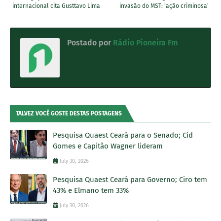
internacional cita Gusttavo Lima
invasão do MST: ‘ação criminosa’
Postado por
Rádio Pioneira Fm
TALVEZ VOCÊ GOSTE DESTAS POSTAGENS
Pesquisa Quaest Ceará para o Senado; Cid
Gomes e Capitão Wagner lideram
July 30, 2026
Pesquisa Quaest Ceará para Governo; Ciro tem
43% e Elmano tem 33%
July 30, 2026