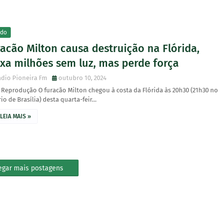
do
acão Milton causa destruição na Flórida,
ixa milhões sem luz, mas perde força
dio Pioneira Fm
outubro 10, 2024
 Reprodução O furacão Milton chegou à costa da Flórida às 20h30 (21h30 no
io de Brasília) desta quarta-feir…
LEIA MAIS »
egar mais postagens