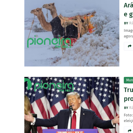
Ar
e g
Rá
Imag
agora
Mun
Tr
pr
Rá
Foto
eleiç