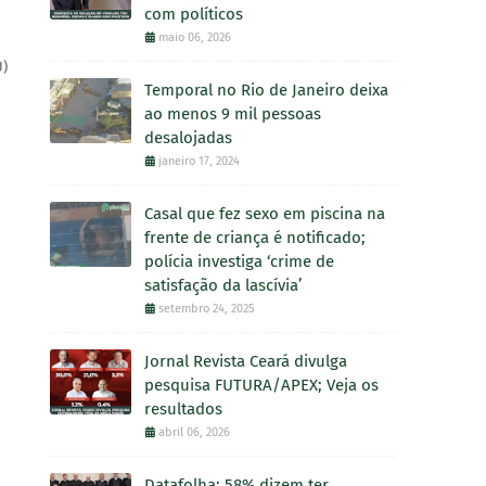
com políticos
maio 06, 2026
U)
Temporal no Rio de Janeiro deixa
ao menos 9 mil pessoas
desalojadas
janeiro 17, 2024
Casal que fez sexo em piscina na
frente de criança é notificado;
polícia investiga ‘crime de
satisfação da lascívia’
setembro 24, 2025
Jornal Revista Ceará divulga
pesquisa FUTURA/APEX; Veja os
resultados
abril 06, 2026
Datafolha: 58% dizem ter