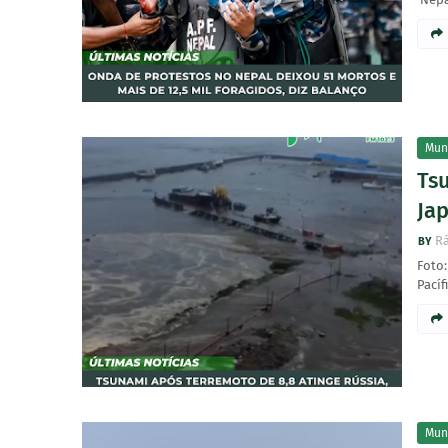
Mun
Ts
Ja
Rá
Foto
Pací
Mun