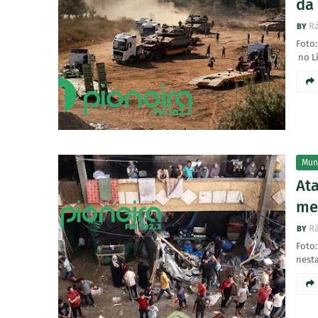
da
Rá
Foto
no Lí
Mun
Ata
me
Rá
Foto
nesta