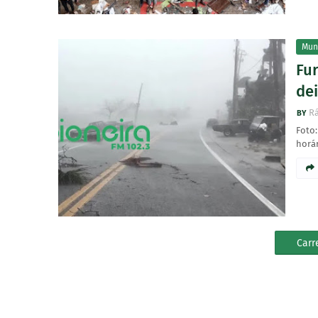
Mun
Fur
de
Rá
Foto:
horár
Carr