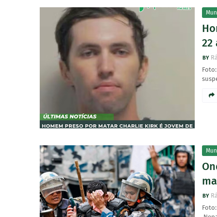
Mun
Ho
22 
Rá
Foto:
suspe
Mun
On
mai
Rá
Foto
Nepa