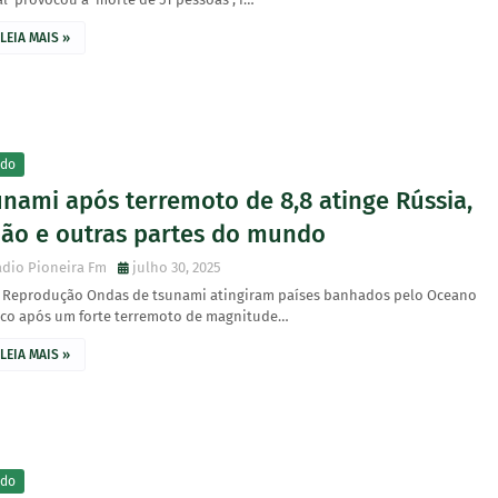
LEIA MAIS »
do
unami após terremoto de 8,8 atinge Rússia,
pão e outras partes do mundo
dio Pioneira Fm
julho 30, 2025
: Reprodução Ondas de tsunami atingiram países banhados pelo Oceano
fico após um forte terremoto de magnitude…
LEIA MAIS »
do