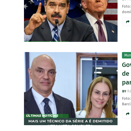
Foto:
domi
Mun
Go
de
par
Rá
Foto
Barci