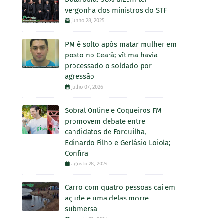
vergonha dos ministros do STF
junho 28, 2025
PM é solto após matar mulher em
posto no Ceará; vítima havia
processado o soldado por
agressão
julho 07, 2026
Sobral Online e Coqueiros FM
promovem debate entre
candidatos de Forquilha,
Edinardo Filho e Gerlásio Loiola;
Confira
agosto 28, 2024
Carro com quatro pessoas cai em
açude e uma delas morre
submersa