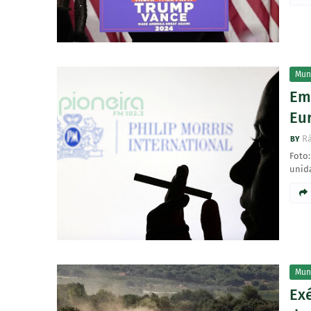
Mun
Em
Eu
Rá
Foto
unid
Mun
Exé