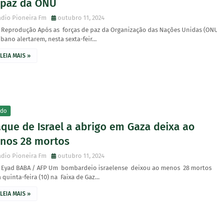
 paz da ONU
dio Pioneira Fm
outubro 11, 2024
: Reprodução Após as forças de paz da Organização das Nações Unidas (ON
bano alertarem, nesta sexta-feir…
LEIA MAIS »
do
que de Israel a abrigo em Gaza deixa ao
nos 28 mortos
dio Pioneira Fm
outubro 11, 2024
: Eyad BABA / AFP Um bombardeio israelense deixou ao menos 28 mortos
 quinta-feira (10) na Faixa de Gaz…
LEIA MAIS »