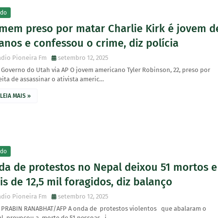
do
mem preso por matar Charlie Kirk é jovem d
anos e confessou o crime, diz polícia
dio Pioneira Fm
setembro 12, 2025
 Governo do Utah via AP O jovem americano Tyler Robinson, 22, preso por
ita de assassinar o ativista americ…
LEIA MAIS »
do
da de protestos no Nepal deixou 51 mortos e
s de 12,5 mil foragidos, diz balanço
dio Pioneira Fm
setembro 12, 2025
: PRABIN RANABHAT/AFP A onda de protestos violentos que abalaram o
l provocou a morte de 51 pessoas , i…