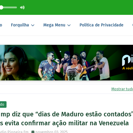
o
Forquilha
Mega Menu
Política de Privacidade
Mostrar tud
do
ump diz que “dias de Maduro estão contados”
 evita confirmar ação militar na Venezuela
dio Pioneira Fm
novembro 03, 2025