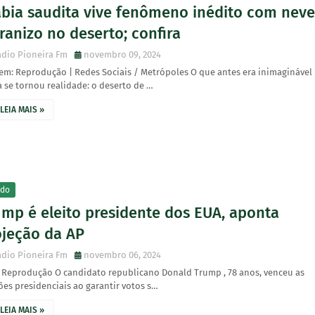
ábia saudita vive fenômeno inédito com neve
ranizo no deserto; confira
dio Pioneira Fm
novembro 09, 2024
em: Reprodução | Redes Sociais / Metrópoles O que antes era inimaginável
 se tornou realidade: o deserto de …
LEIA MAIS »
do
ump é eleito presidente dos EUA, aponta
ojeção da AP
dio Pioneira Fm
novembro 06, 2024
: Reprodução O candidato republicano Donald Trump , 78 anos, venceu as
ões presidenciais ao garantir votos s…
LEIA MAIS »