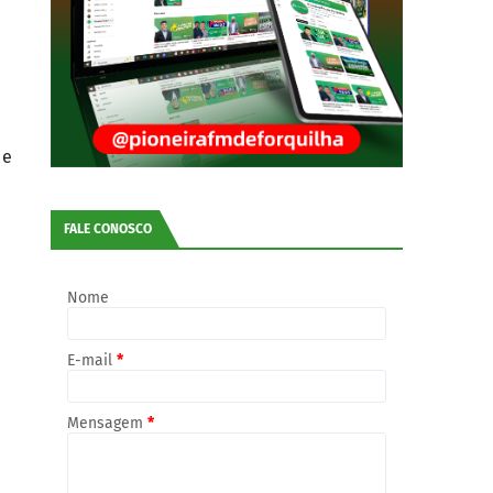
a
a
 e
FALE CONOSCO
Nome
E-mail
*
Mensagem
*