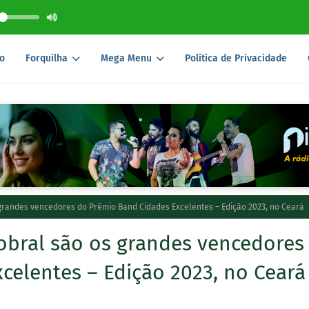
o
Forquilha
Mega Menu
Política de Privacidade
grandes vencedores do Prêmio Band Cidades Excelentes – Edição 2023, no Ceará
obral são os grandes vencedores
celentes – Edição 2023, no Ceará