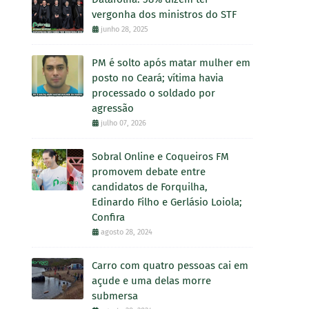
vergonha dos ministros do STF
junho 28, 2025
PM é solto após matar mulher em
posto no Ceará; vítima havia
processado o soldado por
agressão
julho 07, 2026
Sobral Online e Coqueiros FM
promovem debate entre
candidatos de Forquilha,
Edinardo Filho e Gerlásio Loiola;
Confira
agosto 28, 2024
Carro com quatro pessoas cai em
açude e uma delas morre
submersa