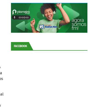
FACEBOOK
o
la
os
nal
r