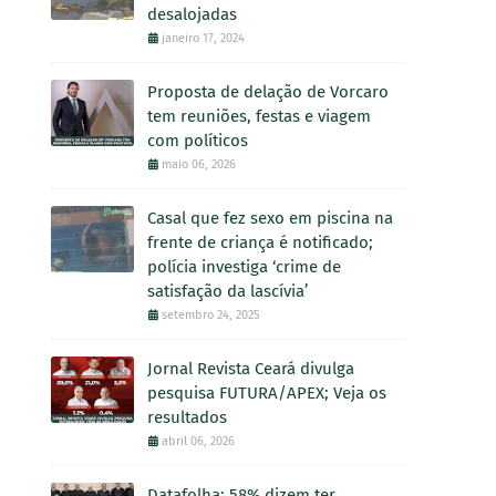
desalojadas
janeiro 17, 2024
Proposta de delação de Vorcaro
tem reuniões, festas e viagem
com políticos
maio 06, 2026
Casal que fez sexo em piscina na
frente de criança é notificado;
polícia investiga ‘crime de
satisfação da lascívia’
setembro 24, 2025
Jornal Revista Ceará divulga
pesquisa FUTURA/APEX; Veja os
resultados
abril 06, 2026
Datafolha: 58% dizem ter