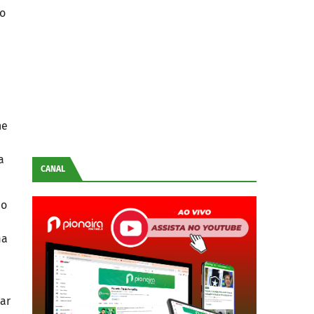
 o
ne
a
CANAL
ão
ma
lar