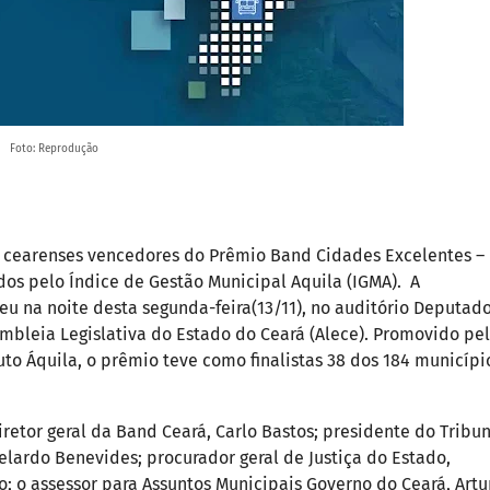
Foto: Reprodução
s cearenses vencedores do Prêmio Band Cidades Excelentes –
nidos pelo Índice de Gestão Municipal Aquila (IGMA). A
u na noite desta segunda-feira(13/11), no auditório Deputad
embleia Legislativa do Estado do Ceará (Alece). Promovido pe
uto Áquila, o prêmio teve como finalistas 38 dos 184 municípi
retor geral da Band Ceará, Carlo Bastos; presidente do Tribu
lardo Benevides; procurador geral de Justiça do Estado,
to; o assessor para Assuntos Municipais Governo do Ceará, Artu