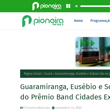
Home
Programaçã
Página inicial
Ceará
Guaramiranga, Eusébio e Sobral são os 
Guaramiranga, Eusébio e S
do Prêmio Band Cidades Ex
Pioneira Noticias
novembro 14, 2023