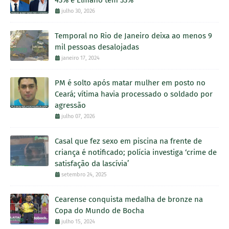
43% e Elmano tem 33%
julho 30, 2026
Temporal no Rio de Janeiro deixa ao menos 9
mil pessoas desalojadas
janeiro 17, 2024
PM é solto após matar mulher em posto no
Ceará; vítima havia processado o soldado por
agressão
julho 07, 2026
Casal que fez sexo em piscina na frente de
criança é notificado; polícia investiga ‘crime de
satisfação da lascívia’
setembro 24, 2025
Cearense conquista medalha de bronze na
Copa do Mundo de Bocha
julho 15, 2024